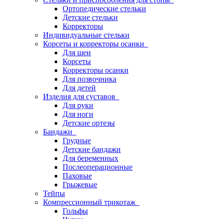
Ортопедические стельки
Детские стельки
Корректоры
Индивидуальные стельки
Корсеты и корректоры осанки
Для шеи
Корсеты
Корректоры осанки
Для позвочника
Для детей
Изделия для суставов
Для руки
Для ноги
Детские ортезы
Бандажи
Грудные
Детские бандажи
Для беременных
Послеоперационные
Паховые
Грыжевые
Тейпы
Компрессионный трикотаж
Гольфы