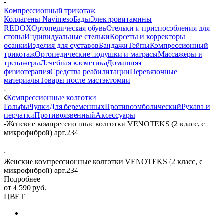
-
Компрессионный трикотаж
Коллагены Navimeso
Бады
Электровитамины
REDOX
Ортопедическая обувь
Стельки и приспособления для
стопы
Индивидуальные стельки
Корсеты и корректоры
осанки
Изделия для суставов
Бандажи
Тейпы
Компрессионный
трикотаж
Ортопедические подушки и матрасы
Массажеры и
тренажеры
Лечебная косметика
Домашняя
физиотерапия
Средства реабилитации
Перевязочные
материалы
Товары после мастэктомии
-
Компрессионные колготки
Гольфы
Чулки
Для беременных
Противоэмболический
Рукава и
перчатки
Противоязвенный
Аксессуары
-
Женские компрессионные колготки VENOTEKS (2 класс, с
микрофиброй) арт.234
:
Женские компрессионные колготки VENOTEKS (2 класс, с
микрофиброй) арт.234
Подробнее
от
4 590 руб.
ЦВЕТ