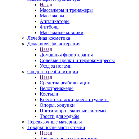
Назад
Массажеры и тренажеры
Массажеры
Аппликаторы
Фитболы
Массажные коврики
Лечебная косметика
Домашняя физиотерапия
Назад
Домашняя физиотерапия
Солевые грелки и термокомпрессы
Уход за ногами
Средства реабилитации
Назад
Средства реабилитации
Велотренажеры
Костыли
Кресло-коляски, кресло-туалеты
Опоры, ходунки
Противопролежневые системы
Трости для ходьбы
Перевязочные материалы
Товары после мастэктомии
Назад
Товары после мастэктомии