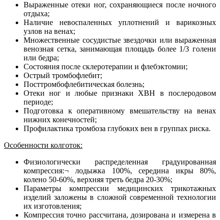
Выраженные отеки ног, сохраняющиеся после ночного
отдыха;
Наличие невоспаленных уплотнений и варикозных
узлов на венах;
Множественные сосудистые звездочки или выраженная
венозная сетка, занимающая площадь более 1/3 голени
или бедра;
Состояния после склеротерапии и флебэктомии;
Острый тромбофлебит;
Посттромбофлебитическая болезнь;
Отеки ног и любые признаки ХВН в послеродовом
периоде;
Подготовка к оперативному вмешательству на венах
нижних конечностей;
Профилактика тромбоза глубоких вен в группах риска.
Особенности колготок:
Физиологически распределенная градуированная
компрессия:¬ лодыжка 100%, середина икры 80%,
колено 50-60%, верхняя треть бедра 20-30%;
Параметры компрессии медицинских трикотажных
изделий заложены в сложной современной технологии
их изготовления;
Компрессия точно рассчитана, дозирована и измерена в