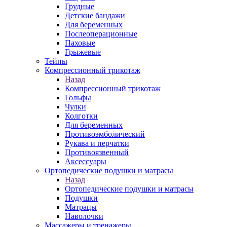
Грудные
Детские бандажи
Для беременных
Послеоперационные
Паховые
Грыжевые
Тейпы
Компрессионный трикотаж
Назад
Компрессионный трикотаж
Гольфы
Чулки
Колготки
Для беременных
Противоэмболический
Рукава и перчатки
Противоязвенный
Аксессуары
Ортопедические подушки и матрасы
Назад
Ортопедические подушки и матрасы
Подушки
Матрацы
Наволочки
Массажеры и тренажеры