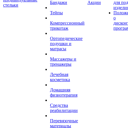
Бандажи
Акции
для по
стельки
издели
Тейпы
Полож
о
Компрессионный
дискон
трикотаж
програ
Ортопедические
подушки и
матрасы
Массажеры и
тренажеры
Лечебная
косметика
Домашняя
физиотерапия
Средства
реабилитации
Перевязочные
материалы