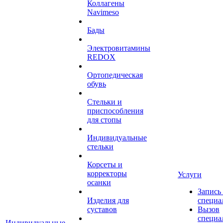
Коллагены
Navimeso
Бады
Электровитамины
REDOX
Ортопедическая
обувь
Стельки и
приспособления
для стопы
Индивидуальные
стельки
Корсеты и
корректоры
Услуги
осанки
Запись
Изделия для
специа
суставов
Вызов
специа
Индивидуальные