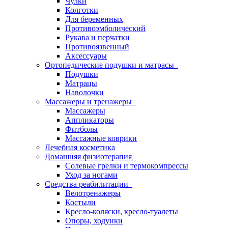
Чулки
Колготки
Для беременных
Противоэмболический
Рукава и перчатки
Противоязвенный
Аксессуары
Ортопедические подушки и матрасы
Подушки
Матрацы
Наволочки
Массажеры и тренажеры
Массажеры
Аппликаторы
Фитболы
Массажные коврики
Лечебная косметика
Домашняя физиотерапия
Солевые грелки и термокомпрессы
Уход за ногами
Средства реабилитации
Велотренажеры
Костыли
Кресло-коляски, кресло-туалеты
Опоры, ходунки