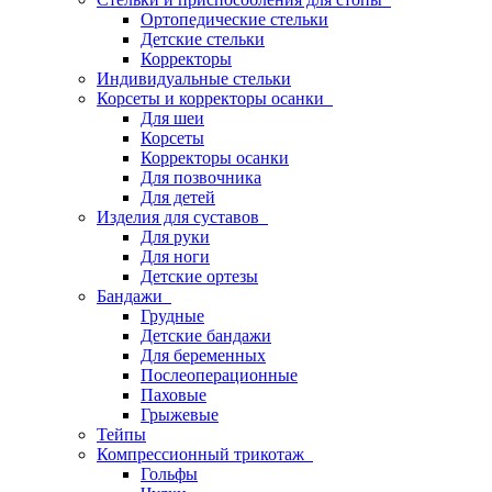
Ортопедические стельки
Детские стельки
Корректоры
Индивидуальные стельки
Корсеты и корректоры осанки
Для шеи
Корсеты
Корректоры осанки
Для позвочника
Для детей
Изделия для суставов
Для руки
Для ноги
Детские ортезы
Бандажи
Грудные
Детские бандажи
Для беременных
Послеоперационные
Паховые
Грыжевые
Тейпы
Компрессионный трикотаж
Гольфы