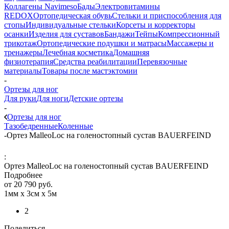
Коллагены Navimeso
Бады
Электровитамины
REDOX
Ортопедическая обувь
Стельки и приспособления для
стопы
Индивидуальные стельки
Корсеты и корректоры
осанки
Изделия для суставов
Бандажи
Тейпы
Компрессионный
трикотаж
Ортопедические подушки и матрасы
Массажеры и
тренажеры
Лечебная косметика
Домашняя
физиотерапия
Средства реабилитации
Перевязочные
материалы
Товары после мастэктомии
-
Ортезы для ног
Для руки
Для ноги
Детские ортезы
-
Ортезы для ног
Тазобедренные
Коленные
-
Ортез MalleoLoc на голеностопный сустав BAUERFEIND
:
Ортез MalleoLoc на голеностопный сустав BAUERFEIND
Подробнее
от
20 790 руб.
1мм х 3см х 5м
2
Поделиться