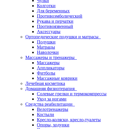
Чулки
Колготки
Для беременных
Противоэмболический
Рукава и перчатки
Противоязвенный
Аксессуары
Ортопедические подушки и матрасы
Подушки
Матрацы
Наволочки
Массажеры и тренажеры
Массажеры
Аппликаторы
Фитболы
Массажные коврики
Лечебная косметика
Домашняя физиотерапия
Солевые грелки и термокомпрессы
Уход за ногами
Средства реабилитации
Велотренажеры
Костыли
Кресло-коляски, кресло-туалеты
Опоры, ходунки