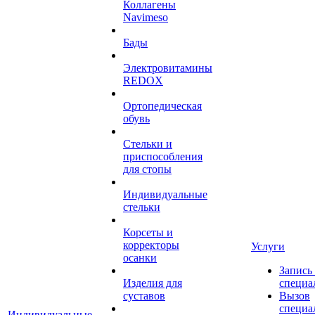
Коллагены
Navimeso
Бады
Электровитамины
REDOX
Ортопедическая
обувь
Стельки и
приспособления
для стопы
Индивидуальные
стельки
Корсеты и
корректоры
Услуги
осанки
Запись
Изделия для
специа
суставов
Вызов
специа
Индивидуальные