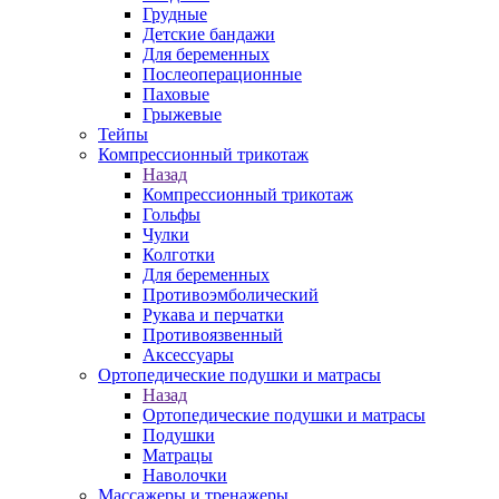
Грудные
Детские бандажи
Для беременных
Послеоперационные
Паховые
Грыжевые
Тейпы
Компрессионный трикотаж
Назад
Компрессионный трикотаж
Гольфы
Чулки
Колготки
Для беременных
Противоэмболический
Рукава и перчатки
Противоязвенный
Аксессуары
Ортопедические подушки и матрасы
Назад
Ортопедические подушки и матрасы
Подушки
Матрацы
Наволочки
Массажеры и тренажеры