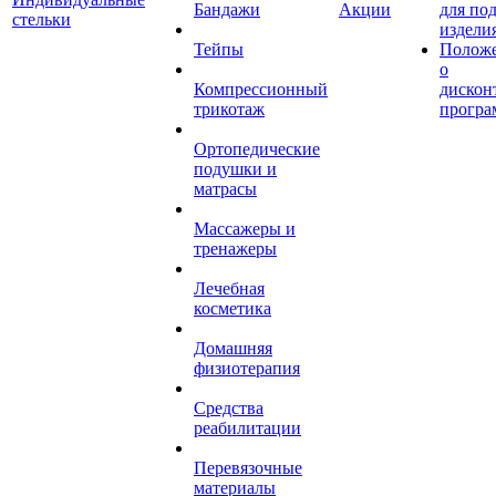
Бандажи
Акции
для по
стельки
издели
Тейпы
Полож
о
Компрессионный
дискон
трикотаж
програ
Ортопедические
подушки и
матрасы
Массажеры и
тренажеры
Лечебная
косметика
Домашняя
физиотерапия
Средства
реабилитации
Перевязочные
материалы