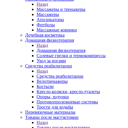
Назад
Массажеры и тренажеры
Массажеры
Аппликаторы
Фитболы
Массажные коврики
Лечебная косметика
Домашняя физиотерапия
Назад
Домашняя физиотерапия
Солевые грелки и термокомпрессы
Уход за ногами
Средства реабилитации
Назад
Средства реабилитации
Велотренажеры
Костыли
Кресло-коляски, кресло-туалеты
Опоры, ходунки
Противопролежневые системы
Трости для ходьбы
Перевязочные материалы
Товары после мастэктомии
Назад
Товары после мастэктомии