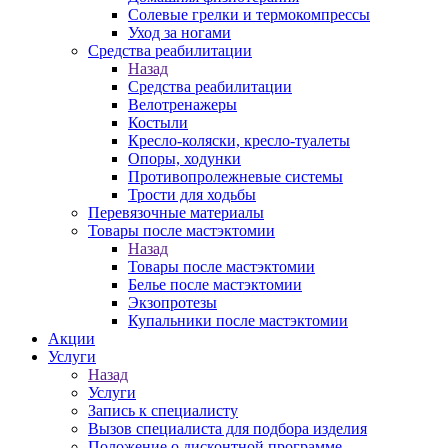
Солевые грелки и термокомпрессы
Уход за ногами
Средства реабилитации
Назад
Средства реабилитации
Велотренажеры
Костыли
Кресло-коляски, кресло-туалеты
Опоры, ходунки
Противопролежневые системы
Трости для ходьбы
Перевязочные материалы
Товары после мастэктомии
Назад
Товары после мастэктомии
Белье после мастэктомии
Экзопротезы
Купальники после мастэктомии
Акции
Услуги
Назад
Услуги
Запись к специалисту
Вызов специалиста для подбора изделия
Положение о дисконтной программе