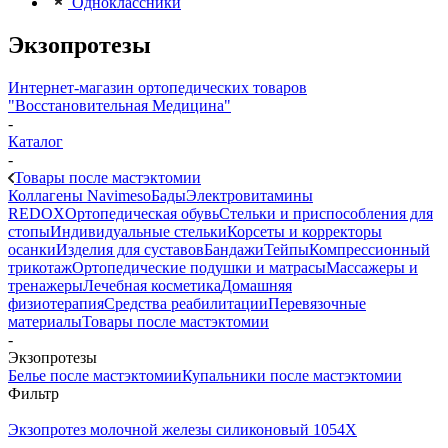
Одноклассники
Экзопротезы
Интернет-магазин ортопедических товаров
"Восстановительная Медицина"
-
Каталог
-
Товары после мастэктомии
Коллагены Navimeso
Бады
Электровитамины
REDOX
Ортопедическая обувь
Стельки и приспособления для
стопы
Индивидуальные стельки
Корсеты и корректоры
осанки
Изделия для суставов
Бандажи
Тейпы
Компрессионный
трикотаж
Ортопедические подушки и матрасы
Массажеры и
тренажеры
Лечебная косметика
Домашняя
физиотерапия
Средства реабилитации
Перевязочные
материалы
Товары после мастэктомии
-
Экзопротезы
Белье после мастэктомии
Купальники после мастэктомии
Фильтр
Экзопротез молочной железы силиконовый 1054Х