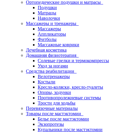
Ортопедические подушки и матрасы
Подушки
Матрацы
Наволочки
Массажеры и тренажеры
Массажеры
Аппликаторы
Фитболы
Массажные коврики
Лечебная косметика
Домашняя физиотерапия
Солевые грелки и термокомпрессы
Уход за ногами
Средства реабилитации
Велотренажеры
Костыли
Кресло-коляски, кресло-туалеты
Опоры, ходунки
Противопролежневые системы
Трости для ходьбы
Перевязочные материалы
Товары после мастэктомии
Белье после мастэктомии
Экзопротезы
Купальники после мастэктомии