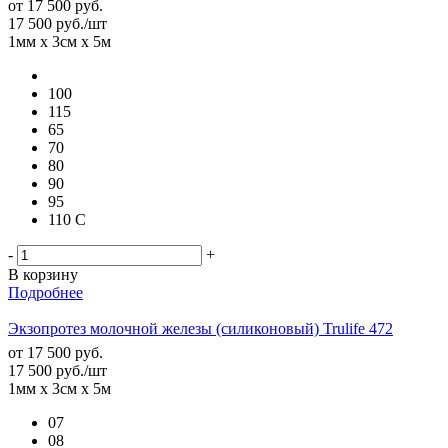
от
17 500 руб.
17 500
руб.
/шт
1мм х 3см х 5м
100
115
65
70
80
90
95
110 С
-
+
В корзину
Подробнее
Экзопротез молочной железы (силиконовый) Trulife 472
от
17 500 руб.
17 500
руб.
/шт
1мм х 3см х 5м
07
08