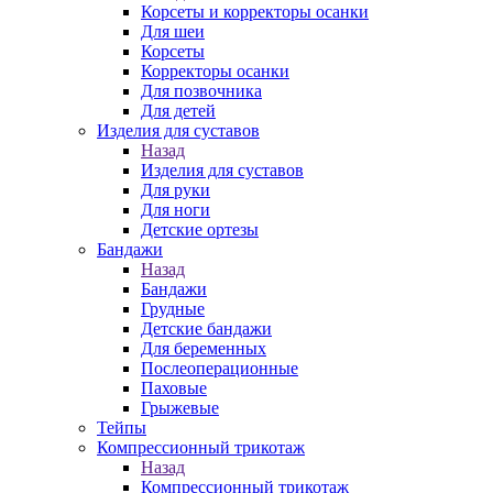
Корсеты и корректоры осанки
Для шеи
Корсеты
Корректоры осанки
Для позвочника
Для детей
Изделия для суставов
Назад
Изделия для суставов
Для руки
Для ноги
Детские ортезы
Бандажи
Назад
Бандажи
Грудные
Детские бандажи
Для беременных
Послеоперационные
Паховые
Грыжевые
Тейпы
Компрессионный трикотаж
Назад
Компрессионный трикотаж