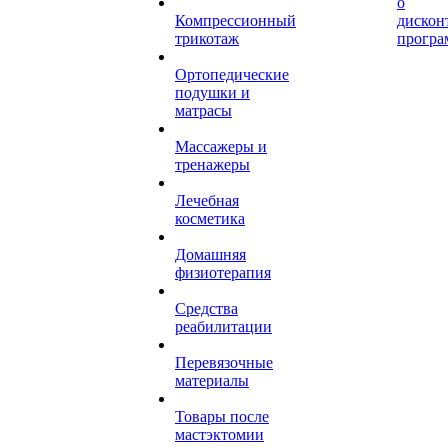
о
Компрессионный
дискон
трикотаж
програ
Ортопедические
подушки и
матрасы
Массажеры и
тренажеры
Лечебная
косметика
Домашняя
физиотерапия
Средства
реабилитации
Перевязочные
материалы
Товары после
мастэктомии