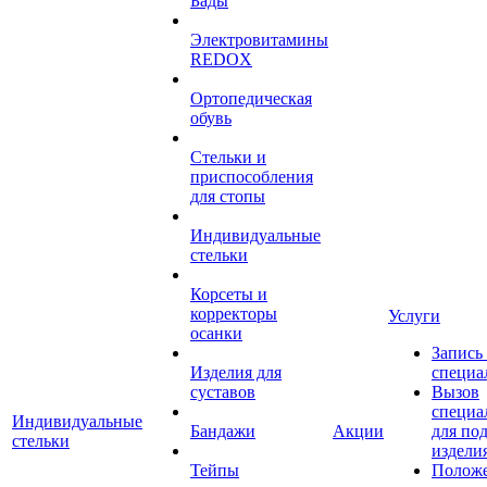
Бады
Электровитамины
REDOX
Ортопедическая
обувь
Стельки и
приспособления
для стопы
Индивидуальные
стельки
Корсеты и
корректоры
Услуги
осанки
Запись
Изделия для
специа
суставов
Вызов
специа
Индивидуальные
Бандажи
Акции
для по
стельки
издели
Тейпы
Полож