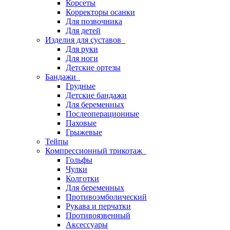
Корсеты
Корректоры осанки
Для позвочника
Для детей
Изделия для суставов
Для руки
Для ноги
Детские ортезы
Бандажи
Грудные
Детские бандажи
Для беременных
Послеоперационные
Паховые
Грыжевые
Тейпы
Компрессионный трикотаж
Гольфы
Чулки
Колготки
Для беременных
Противоэмболический
Рукава и перчатки
Противоязвенный
Аксессуары