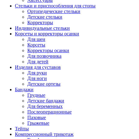
Аксессуары
Стельки и приспособления для стопы
Ортопедические стельки
Детские стельки
Корректоры
Индивидуальные стельки
Корсеты и корректоры осанки
Для шеи
Корсеты
Корректоры осанки
Для позвочника
Для детей
Изделия для суставов
Для руки
Для ноги
Детские ортезы
Бандажи
Грудные
Детские бандажи
Для беременных
Послеоперационные
Паховые
Грыжевые
Тейпы
Компрессионный трикотаж