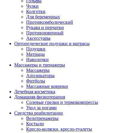
Гольфы
Чулки
Колготки
Для беременных
Противоэмболический
Рукава и перчатки
Противоязвенный
Аксессуары
Ортопедические подушки и матрасы
Подушки
Матрацы
Наволочки
Массажеры и тренажеры
Массажеры
Аппликаторы
Фитболы
Массажные коврики
Лечебная косметика
Домашняя физиотерапия
Солевые грелки и термокомпрессы
Уход за ногами
Средства реабилитации
Велотренажеры
Костыли
Кресло-коляски, кресло-туалеты