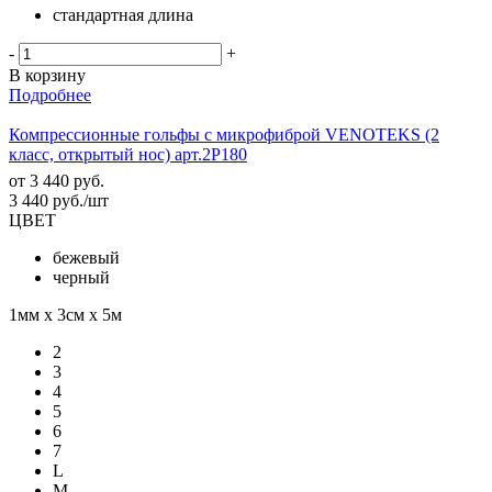
стандартная длина
-
+
В корзину
Подробнее
Компрессионные гольфы с микрофиброй VENOTEKS (2
класс, открытый нос) арт.2P180
от
3 440 руб.
3 440
руб.
/шт
ЦВЕТ
бежевый
черный
1мм х 3см х 5м
2
3
4
5
6
7
L
M