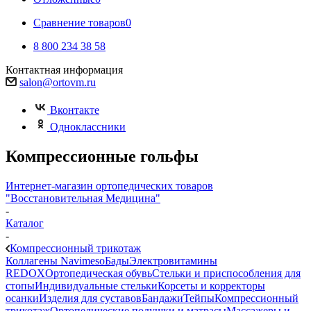
Сравнение товаров
0
8 800 234 38 58
Контактная информация
salon@ortovm.ru
Вконтакте
Одноклассники
Компрессионные гольфы
Интернет-магазин ортопедических товаров
"Восстановительная Медицина"
-
Каталог
-
Компрессионный трикотаж
Коллагены Navimeso
Бады
Электровитамины
REDOX
Ортопедическая обувь
Стельки и приспособления для
стопы
Индивидуальные стельки
Корсеты и корректоры
осанки
Изделия для суставов
Бандажи
Тейпы
Компрессионный
трикотаж
Ортопедические подушки и матрасы
Массажеры и