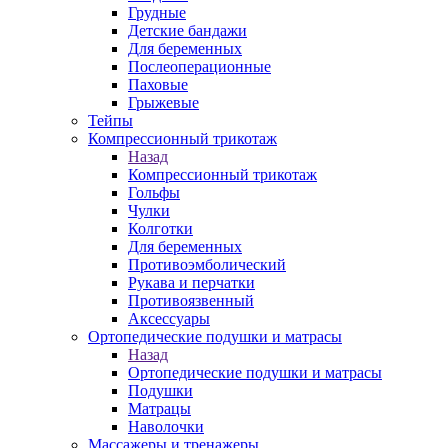
Грудные
Детские бандажи
Для беременных
Послеоперационные
Паховые
Грыжевые
Тейпы
Компрессионный трикотаж
Назад
Компрессионный трикотаж
Гольфы
Чулки
Колготки
Для беременных
Противоэмболический
Рукава и перчатки
Противоязвенный
Аксессуары
Ортопедические подушки и матрасы
Назад
Ортопедические подушки и матрасы
Подушки
Матрацы
Наволочки
Массажеры и тренажеры