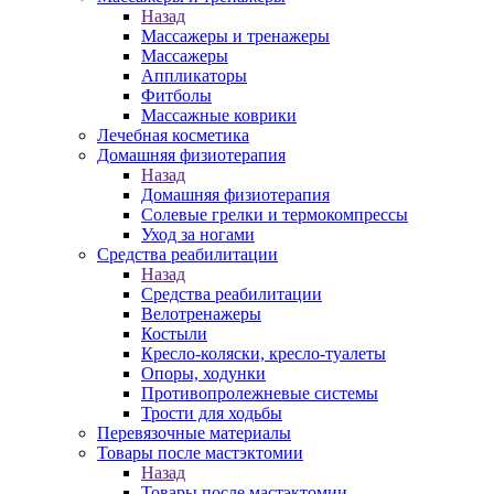
Назад
Массажеры и тренажеры
Массажеры
Аппликаторы
Фитболы
Массажные коврики
Лечебная косметика
Домашняя физиотерапия
Назад
Домашняя физиотерапия
Солевые грелки и термокомпрессы
Уход за ногами
Средства реабилитации
Назад
Средства реабилитации
Велотренажеры
Костыли
Кресло-коляски, кресло-туалеты
Опоры, ходунки
Противопролежневые системы
Трости для ходьбы
Перевязочные материалы
Товары после мастэктомии
Назад
Товары после мастэктомии