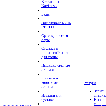
Коллагены
Navimeso
Бады
Электровитамины
REDOX
Ортопедическая
обувь
Стельки и
приспособления
для стопы
Индивидуальные
стельки
Корсеты и
корректоры
Услуги
осанки
Запись
Изделия для
специа
суставов
Вызов
специа
Индивидуальные