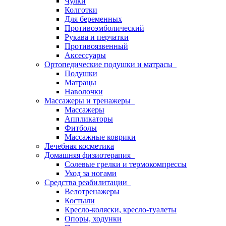
Чулки
Колготки
Для беременных
Противоэмболический
Рукава и перчатки
Противоязвенный
Аксессуары
Ортопедические подушки и матрасы
Подушки
Матрацы
Наволочки
Массажеры и тренажеры
Массажеры
Аппликаторы
Фитболы
Массажные коврики
Лечебная косметика
Домашняя физиотерапия
Солевые грелки и термокомпрессы
Уход за ногами
Средства реабилитации
Велотренажеры
Костыли
Кресло-коляски, кресло-туалеты
Опоры, ходунки