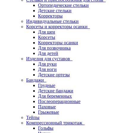
Ортопедические стельки
Детские стельки
Корректоры
Индивидуальные стельки
Корсеты и корректоры осанки
Для шеи
Корсеты
Корректоры осанки
Для позвочника
Для детей
Изделия для суставов
Для руки
Для ноги
Детские ортезы
Бандажи
Грудные
Детские бандажи
Для беременных
Послеоперационные
Паховые
Грыжевые
Тейпы
Компрессионный трикотаж
Гольфы