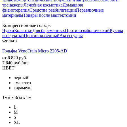
тренажеры
Лечебная косметика
Домашняя
физиотерапия
Средства реабилитации
Перевязочные
материалы
Товары после мастэктомии
-
Компрессионные гольфы
Чулки
Колготки
Для беременных
Противоэмболический
Рукава
и перчатки
Противоязвенный
Аксессуары
Фильтр
Гольфы VenoTrain Micro 2205-AD
от
6 820 руб.
7 640
руб.
/шт
ЦВЕТ
черный
амаретто
карамель
1мм х 3см х 5м
L
M
S
XL