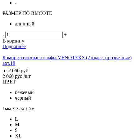
-
РАЗМЕР ПО ВЫСОТЕ
длинный
-
+
В корзину
Подробнее
Компрессионные гольфы VENOTEKS (2 класс, прозрачные)
арт.18
от
2 060 руб.
2 060
руб.
/шт
ЦВЕТ
бежевый
черный
1мм х 3см х 5м
L
M
S
XL