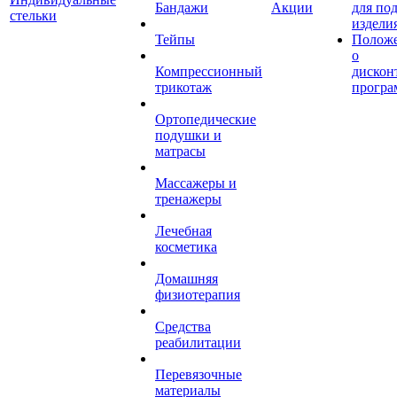
Бандажи
Акции
для по
стельки
издели
Тейпы
Полож
о
Компрессионный
дискон
трикотаж
програ
Ортопедические
подушки и
матрасы
Массажеры и
тренажеры
Лечебная
косметика
Домашняя
физиотерапия
Средства
реабилитации
Перевязочные
материалы