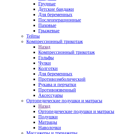
Грудные
Детские бандажи
Для беременных
Послеоперационные
Паховые
Грыжевые
Тейпы
Компрессионный трикотаж
Назад
Компрессионный трикотаж
Гольфы
Чулки
Колготки
Для беременных
Противоэмболический
Рукава и перчатки
Противоязвенный
Аксессуары
Ортопедические подушки и матрасы
Назад
Ортопедические подушки и матрасы
Подушки
Матрацы
Наволочки
Массажеры и тренажеры