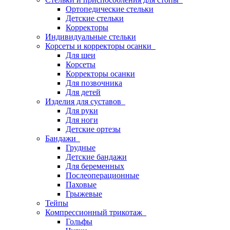
Ортопедические стельки
Детские стельки
Корректоры
Индивидуальные стельки
Корсеты и корректоры осанки
Для шеи
Корсеты
Корректоры осанки
Для позвочника
Для детей
Изделия для суставов
Для руки
Для ноги
Детские ортезы
Бандажи
Грудные
Детские бандажи
Для беременных
Послеоперационные
Паховые
Грыжевые
Тейпы
Компрессионный трикотаж
Гольфы