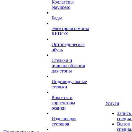
Коллагены
Navimeso
Бады
Электровитамины
REDOX
Ортопедическая
обувь
Стельки и
приспособления
для стопы
Индивидуальные
стельки
Корсеты и
корректоры
Услуги
осанки
Запись
Изделия для
специа
суставов
Вызов
специа
Индивидуальные