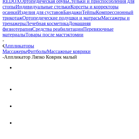
REDOX
Ортопедическая обувь
Стельки и приспособления для
стопы
Индивидуальные стельки
Корсеты и корректоры
осанки
Изделия для суставов
Бандажи
Тейпы
Компрессионный
трикотаж
Ортопедические подушки и матрасы
Массажеры и
тренажеры
Лечебная косметика
Домашняя
физиотерапия
Средства реабилитации
Перевязочные
материалы
Товары после мастэктомии
-
Аппликаторы
Массажеры
Фитболы
Массажные коврики
-
Аппликатор Ляпко Коврик малый