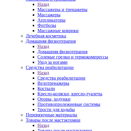
Назад
Массажеры и тренажеры
Массажеры
Аппликаторы
Фитболы
Массажные коврики
Лечебная косметика
Домашняя физиотерапия
Назад
Домашняя физиотерапия
Солевые грелки и термокомпрессы
Уход за ногами
Средства реабилитации
Назад
Средства реабилитации
Велотренажеры
Костыли
Кресло-коляски, кресло-туалеты
Опоры, ходунки
Противопролежневые системы
Трости для ходьбы
Перевязочные материалы
Товары после мастэктомии
Назад
Товары после мастэктомии