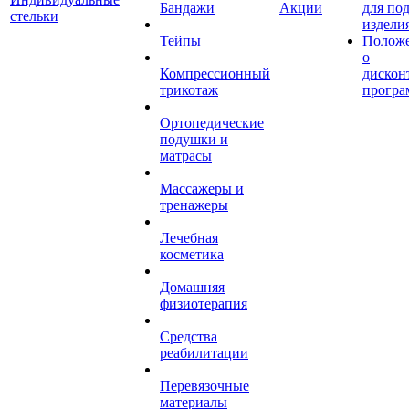
Бандажи
Акции
для по
стельки
издели
Тейпы
Полож
о
Компрессионный
дискон
трикотаж
програ
Ортопедические
подушки и
матрасы
Массажеры и
тренажеры
Лечебная
косметика
Домашняя
физиотерапия
Средства
реабилитации
Перевязочные
материалы