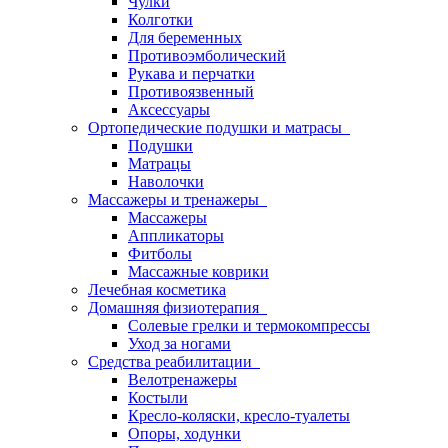
Чулки
Колготки
Для беременных
Противоэмболический
Рукава и перчатки
Противоязвенный
Аксессуары
Ортопедические подушки и матрасы
Подушки
Матрацы
Наволочки
Массажеры и тренажеры
Массажеры
Аппликаторы
Фитболы
Массажные коврики
Лечебная косметика
Домашняя физиотерапия
Солевые грелки и термокомпрессы
Уход за ногами
Средства реабилитации
Велотренажеры
Костыли
Кресло-коляски, кресло-туалеты
Опоры, ходунки