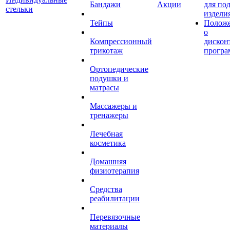
Бандажи
Акции
для по
стельки
издели
Тейпы
Полож
о
Компрессионный
дискон
трикотаж
програ
Ортопедические
подушки и
матрасы
Массажеры и
тренажеры
Лечебная
косметика
Домашняя
физиотерапия
Средства
реабилитации
Перевязочные
материалы