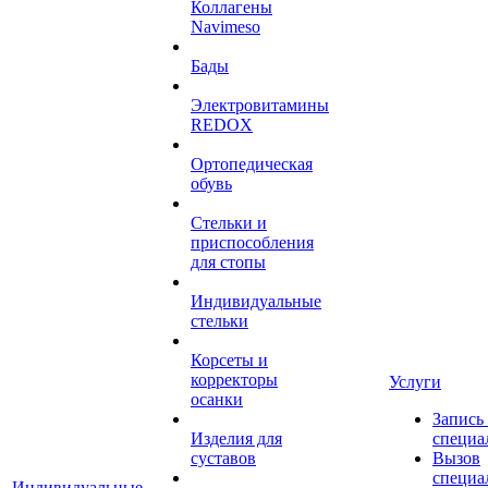
Коллагены
Navimeso
Бады
Электровитамины
REDOX
Ортопедическая
обувь
Стельки и
приспособления
для стопы
Индивидуальные
стельки
Корсеты и
корректоры
Услуги
осанки
Запись
Изделия для
специа
суставов
Вызов
специа
Индивидуальные