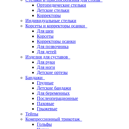
Ортопедические стельки
Детские стельки
Корректоры
Индивидуальные стельки
Корсеты и корректоры осанки
Для шеи
Корсеты
Корректоры осанки
Для позвочника
Для детей
Изделия для суставов
Для руки
Для ноги
Детские ортезы
Бандажи
Грудные
Детские бандажи
Для беременных
Послеоперационные
Паховые
Грыжевые
Тейпы
Компрессионный трикотаж
Гольфы