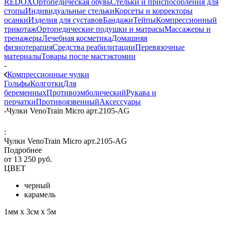
REDOX
Ортопедическая обувь
Стельки и приспособления для
стопы
Индивидуальные стельки
Корсеты и корректоры
осанки
Изделия для суставов
Бандажи
Тейпы
Компрессионный
трикотаж
Ортопедические подушки и матрасы
Массажеры и
тренажеры
Лечебная косметика
Домашняя
физиотерапия
Средства реабилитации
Перевязочные
материалы
Товары после мастэктомии
-
Компрессионные чулки
Гольфы
Колготки
Для
беременных
Противоэмболический
Рукава и
перчатки
Противоязвенный
Аксессуары
-
Чулки VenoTrain Micro арт.2105-AG
:
Чулки VenoTrain Micro арт.2105-AG
Подробнее
от
13 250 руб.
ЦВЕТ
черный
карамель
1мм х 3см х 5м