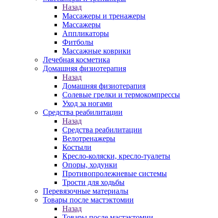
Назад
Массажеры и тренажеры
Массажеры
Аппликаторы
Фитболы
Массажные коврики
Лечебная косметика
Домашняя физиотерапия
Назад
Домашняя физиотерапия
Солевые грелки и термокомпрессы
Уход за ногами
Средства реабилитации
Назад
Средства реабилитации
Велотренажеры
Костыли
Кресло-коляски, кресло-туалеты
Опоры, ходунки
Противопролежневые системы
Трости для ходьбы
Перевязочные материалы
Товары после мастэктомии
Назад
Товары после мастэктомии