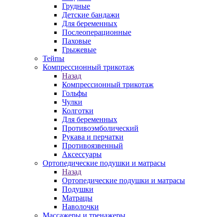
Грудные
Детские бандажи
Для беременных
Послеоперационные
Паховые
Грыжевые
Тейпы
Компрессионный трикотаж
Назад
Компрессионный трикотаж
Гольфы
Чулки
Колготки
Для беременных
Противоэмболический
Рукава и перчатки
Противоязвенный
Аксессуары
Ортопедические подушки и матрасы
Назад
Ортопедические подушки и матрасы
Подушки
Матрацы
Наволочки
Массажеры и тренажеры