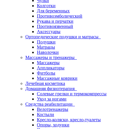
Чулки
Колготки
Для беременных
Противоэмболический
Рукава и перчатки
Противоязвенный
Аксессуары
Ортопедические подушки и матрасы
Подушки
Матрацы
Наволочки
Массажеры и тренажеры
Массажеры
Аппликаторы
Фитболы
Массажные коврики
Лечебная косметика
Домашняя физиотерапия
Солевые грелки и термокомпрессы
Уход за ногами
Средства реабилитации
Велотренажеры
Костыли
Кресло-коляски, кресло-туалеты
Опоры, ходунки