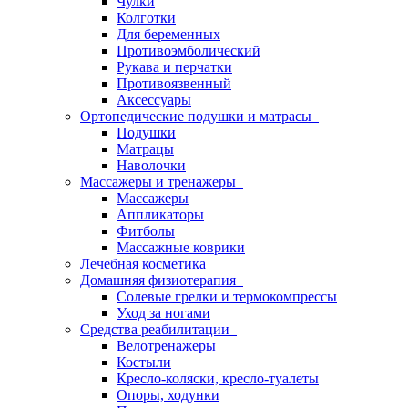
Чулки
Колготки
Для беременных
Противоэмболический
Рукава и перчатки
Противоязвенный
Аксессуары
Ортопедические подушки и матрасы
Подушки
Матрацы
Наволочки
Массажеры и тренажеры
Массажеры
Аппликаторы
Фитболы
Массажные коврики
Лечебная косметика
Домашняя физиотерапия
Солевые грелки и термокомпрессы
Уход за ногами
Средства реабилитации
Велотренажеры
Костыли
Кресло-коляски, кресло-туалеты
Опоры, ходунки