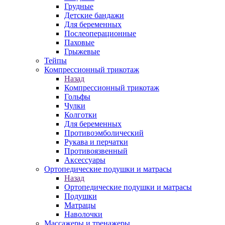
Грудные
Детские бандажи
Для беременных
Послеоперационные
Паховые
Грыжевые
Тейпы
Компрессионный трикотаж
Назад
Компрессионный трикотаж
Гольфы
Чулки
Колготки
Для беременных
Противоэмболический
Рукава и перчатки
Противоязвенный
Аксессуары
Ортопедические подушки и матрасы
Назад
Ортопедические подушки и матрасы
Подушки
Матрацы
Наволочки
Массажеры и тренажеры