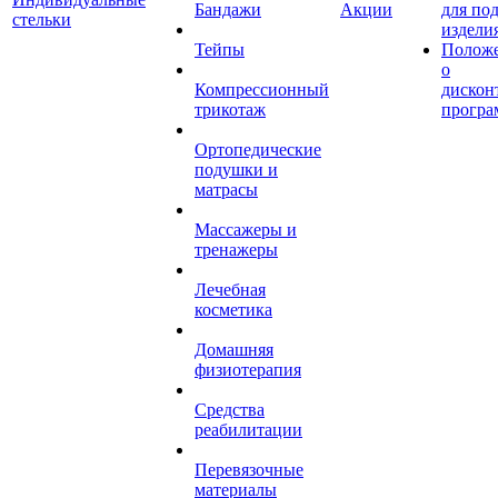
Бандажи
Акции
для по
стельки
издели
Тейпы
Полож
о
Компрессионный
дискон
трикотаж
програ
Ортопедические
подушки и
матрасы
Массажеры и
тренажеры
Лечебная
косметика
Домашняя
физиотерапия
Средства
реабилитации
Перевязочные
материалы