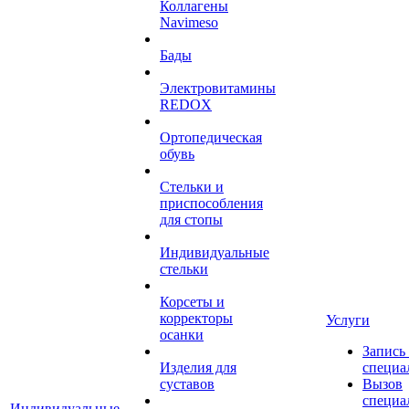
Коллагены
Navimeso
Бады
Электровитамины
REDOX
Ортопедическая
обувь
Стельки и
приспособления
для стопы
Индивидуальные
стельки
Корсеты и
корректоры
Услуги
осанки
Запись
Изделия для
специа
суставов
Вызов
специа
Индивидуальные