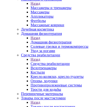
Назад
Массажеры и тренажеры
Массажеры
Аппликаторы
Фитболы
Массажные коврики
Лечебная косметика
Домашняя физиотерапия
Назад
Домашняя физиотерапия
Солевые грелки и термокомпрессы
Уход за ногами
Средства реабилитации
Назад
Средства реабилитации
Велотренажеры
Костыли
Кресло-коляски, кресло-туалеты
Опоры, ходунки
Противопролежневые системы
Трости для ходьбы
Перевязочные материалы
Товары после мастэктомии
Назад
Товары после мастэктомии