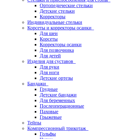
Ортопедические стельки
Детские стельки
Корректоры
Индивидуальные стельки
Корсеты и корректоры осанки
Для шеи
Корсеты
Корректоры осанки
Для позвочника
Для детей
Изделия для суставов
Для руки
Для ноги
Детские ортезы
Бандажи
Грудные
Детские бандажи
Для беременных
Послеоперационные
Паховые
Грыжевые
Тейпы
Компрессионный трикотаж
Гольфы